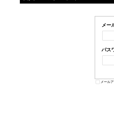
メー
パス
メールア