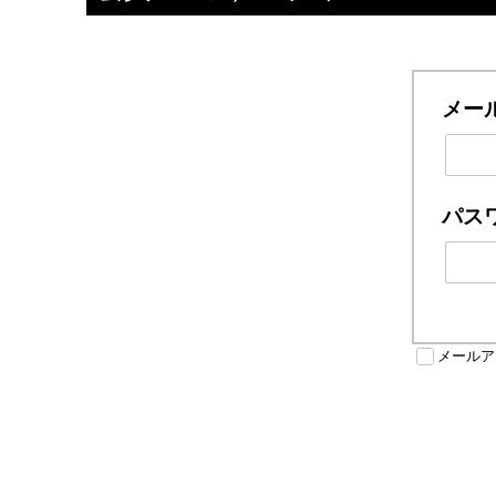
メー
パス
メールア