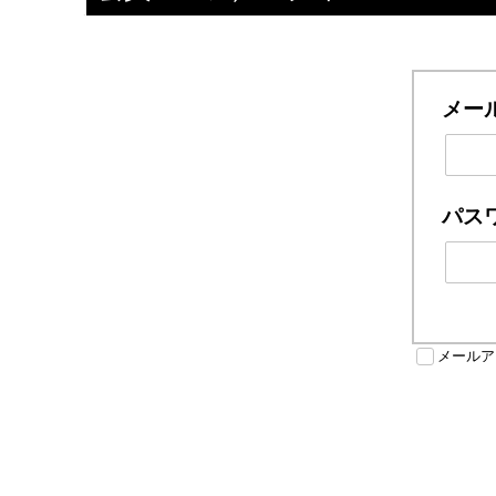
メー
パス
メールア